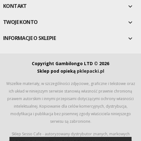
KONTAKT

TWOJE KONTO

INFORMACJE O SKLEPIE

Copyright Gambilongo LTD © 2026
Sklep pod opieką
pklepacki.pl
Wszelkie materiały, w szczególności zdjęciowe, graficzne i tekstowe oraz
ich układ w niniejszym serwisie stanowią własność prawnie chronioną
prawem autorskim i innymi przepisami dotyczącymi ochrony własności
intelektualnej. Kopiowanie dla celów komercyjnych, dystrybucja,
modyfikacja i publikacja bez pisemnej zgody właściciela niniejszego
serwisu są zabronione.
Sklep Sesso Cafe - autoryzowany dystrybutor znanych, markowych