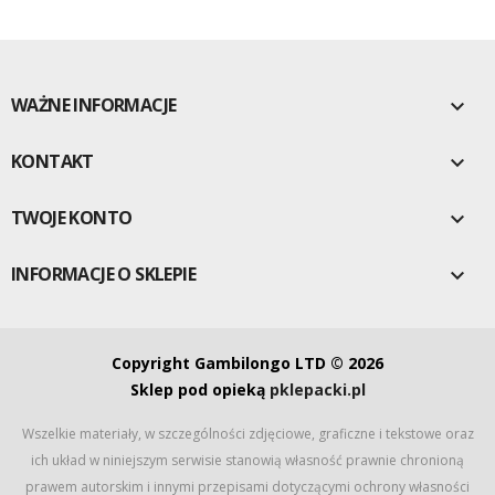
WAŻNE INFORMACJE

KONTAKT

TWOJE KONTO

INFORMACJE O SKLEPIE

Copyright Gambilongo LTD © 2026
Sklep pod opieką
pklepacki.pl
Wszelkie materiały, w szczególności zdjęciowe, graficzne i tekstowe oraz
ich układ w niniejszym serwisie stanowią własność prawnie chronioną
prawem autorskim i innymi przepisami dotyczącymi ochrony własności