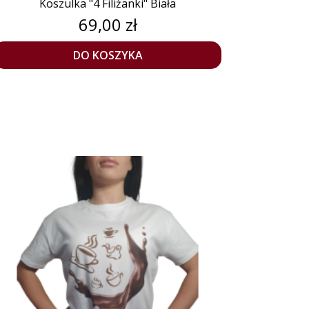
Koszulka "4 Filiżanki" Biała
Cena
69,00 zł
DO KOSZYKA