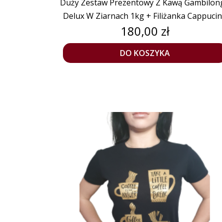
Duży Zestaw Prezentowy Z Kawą Gambilon
Delux W Ziarnach 1kg + Filiżanka Cappuci
Cena
180,00 zł
DO KOSZYKA