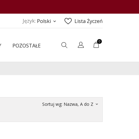
Język:
Polski
Lista Życzeń
keyboard_arrow_down
0
Y
POZOSTAŁE
Sortuj wg:
Nazwa, A do Z
keyboard_arrow_down