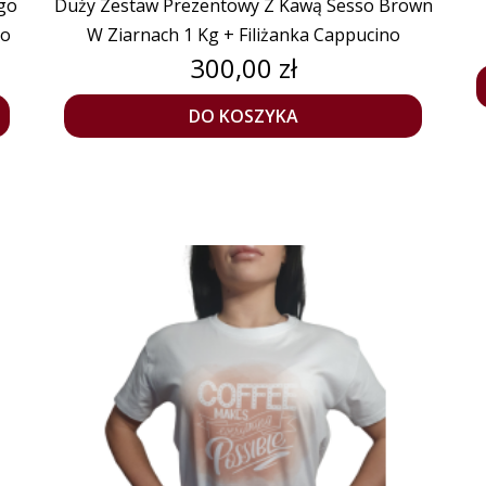
go
Duży Zestaw Prezentowy Z Kawą Sesso Brown
no
W Ziarnach 1 Kg + Filiżanka Cappucino
Cena
300,00 zł
DO KOSZYKA