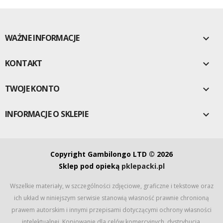
WAŻNE INFORMACJE

KONTAKT

TWOJE KONTO

INFORMACJE O SKLEPIE

Copyright Gambilongo LTD © 2026
Sklep pod opieką
pklepacki.pl
Wszelkie materiały, w szczególności zdjęciowe, graficzne i tekstowe oraz
ich układ w niniejszym serwisie stanowią własność prawnie chronioną
prawem autorskim i innymi przepisami dotyczącymi ochrony własności
intelektualnej. Kopiowanie dla celów komercyjnych, dystrybucja,