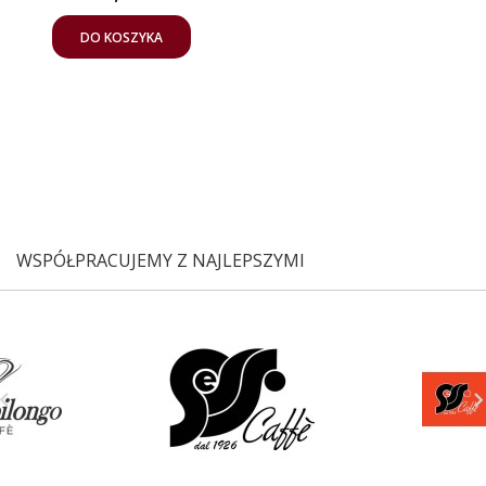
DO KOSZYKA
WSPÓŁPRACUJEMY Z NAJLEPSZYMI
