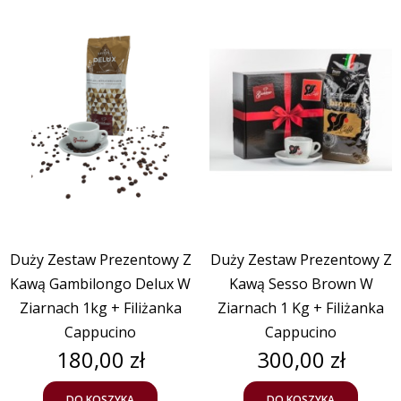
Duży Zestaw Prezentowy Z
Duży Zestaw Prezentowy Z
Kawą Gambilongo Delux W
Kawą Sesso Brown W
Ziarnach 1kg + Filiżanka
Ziarnach 1 Kg + Filiżanka
Cappucino
Cappucino
Cena
Cena
180,00 zł
300,00 zł
DO KOSZYKA
DO KOSZYKA