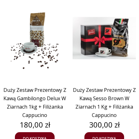
Duży Zestaw Prezentowy Z
Duży Zestaw Prezentowy Z
Kawą Gambilongo Delux W
Kawą Sesso Brown W
Ziarnach 1kg + Filiżanka
Ziarnach 1 Kg + Filiżanka
Cappucino
Cappucino
Cena
Cena
180,00 zł
300,00 zł
DO KOSZYKA
DO KOSZYKA