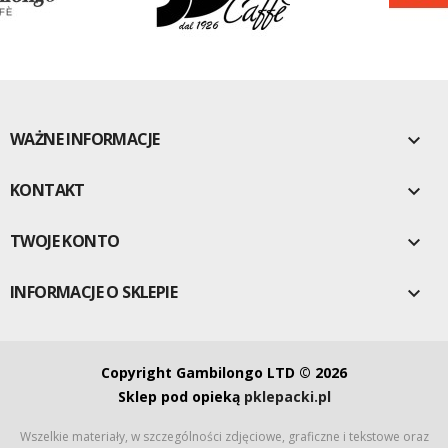
WAŻNE INFORMACJE

KONTAKT

TWOJE KONTO

INFORMACJE O SKLEPIE

Copyright Gambilongo LTD © 2026
Sklep pod opieką
pklepacki.pl
Wszelkie materiały, w szczególności zdjęciowe, graficzne i tekstowe oraz