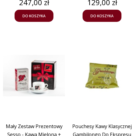
Cena
Cena
247,00 zł
129,00 zł
DO KOSZYKA
DO KOSZYKA
Mały Zestaw Prezentowy
Pouchesy Kawy Klasycznej
Sesso - Kawa Mielona +
Gambilongo Do Ekspresu